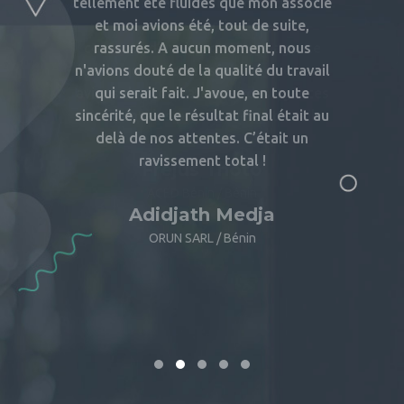
 de ACED.
tellement été fluides que mon associé
collabo
ement
et moi avions été, tout de suite,
Invest
e agence
rassurés. A aucun moment, nous
éditio
 que nous
n'avions douté de la qualité du travail
d'autre
s agences
qui serait fait. J'avoue, en toute
travail.
sincérité, que le résultat final était au
delà de nos attentes. C’était un
B
ravissement total !
F
Adidjath Medja
ORUN SARL / Bénin