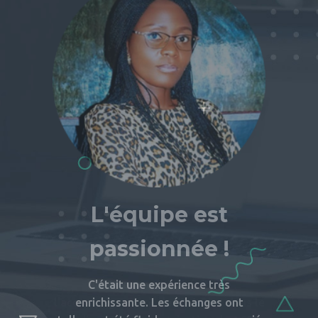
es
L'équipe est
passionnée !
c
s de
C'était une expérience très
Jeu
s dans le
enrichissante. Les échanges ont
d'ambiti