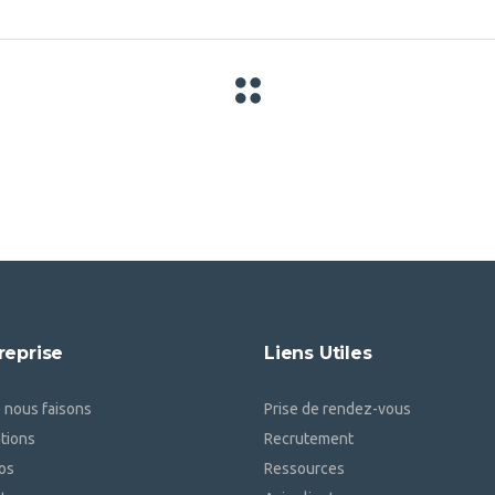
reprise
Liens Utiles
 nous faisons
Prise de rendez-vous
ations
Recrutement
os
Ressources