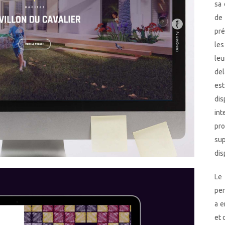
sa 
de 
pré
les
leu
del
es
dis
in
pr
sup
dis
Le 
per
a e
et 