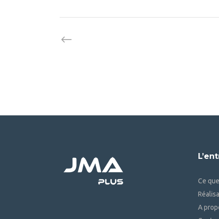
L’ent
Ce que
Réalis
A prop