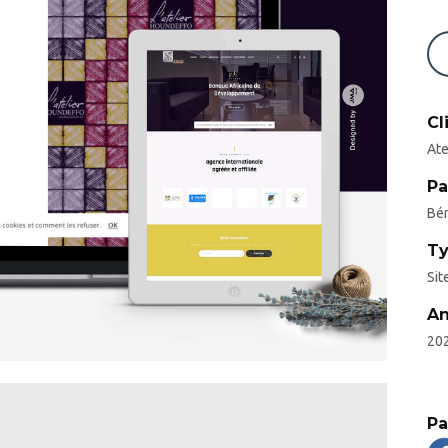
Cl
Ate
Pa
Bé
Ty
Sit
A
20
Pa