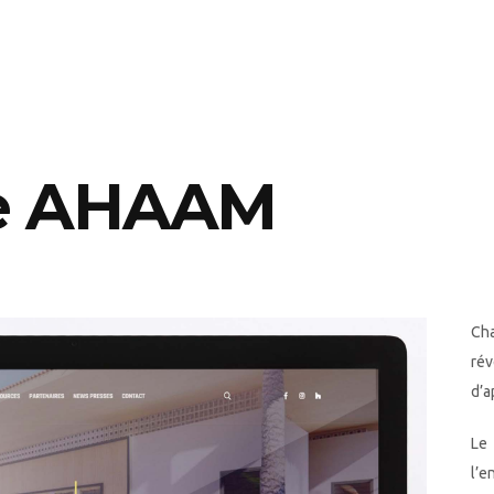
de AHAAM
Cha
rév
d’a
Le
l’e