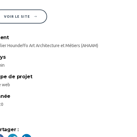
VOIR LE SITE
ient
lier Houndeffo Art Architecture et Métiers (AHAAM)
ys
nin
pe de projet
e web
nnée
20
rtager :